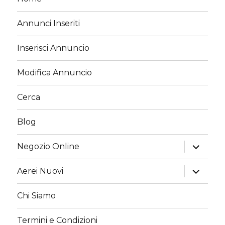
Annunci Inseriti
Inserisci Annuncio
Modifica Annuncio
Cerca
Blog
apri
Negozio Online
i
menu
child
apri
Aerei Nuovi
i
menu
child
Chi Siamo
Termini e Condizioni