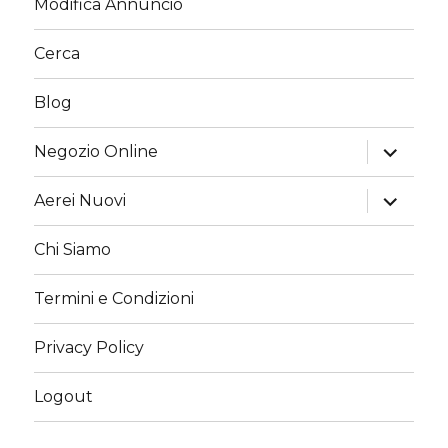
Modifica Annuncio
Cerca
Blog
apri
Negozio Online
i
menu
child
apri
Aerei Nuovi
i
menu
child
Chi Siamo
Termini e Condizioni
Privacy Policy
Logout