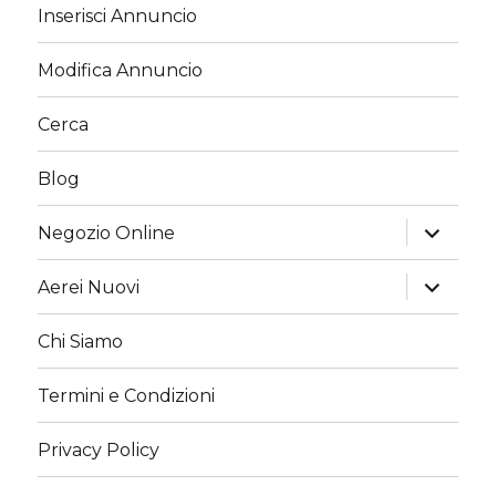
Inserisci Annuncio
Modifica Annuncio
Cerca
Blog
apri
Negozio Online
i
menu
child
apri
Aerei Nuovi
i
menu
child
Chi Siamo
Termini e Condizioni
Privacy Policy