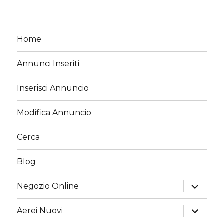
Home
Annunci Inseriti
Inserisci Annuncio
Modifica Annuncio
Cerca
Blog
apri
Negozio Online
i
menu
child
apri
Aerei Nuovi
i