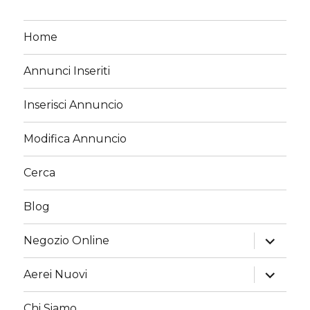
Home
Annunci Inseriti
Inserisci Annuncio
Modifica Annuncio
Cerca
Blog
apri
Negozio Online
i
menu
child
apri
Aerei Nuovi
i
menu
child
Chi Siamo