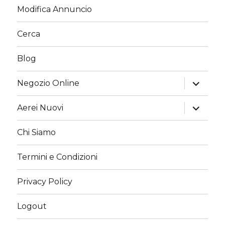
Modifica Annuncio
Cerca
Blog
apri
Negozio Online
i
menu
child
apri
Aerei Nuovi
i
menu
child
Chi Siamo
Termini e Condizioni
Privacy Policy
Logout