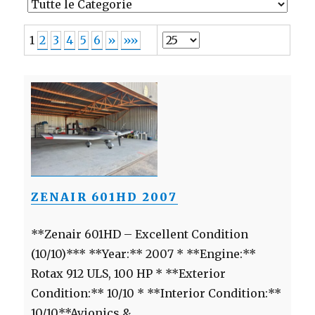
1
2
3
4
5
6
»
»»
ZENAIR 601HD 2007
**Zenair 601HD – Excellent Condition
(10/10)*** **Year:** 2007 * **Engine:**
Rotax 912 ULS, 100 HP * **Exterior
Condition:** 10/10 * **Interior Condition:**
10/10**Avionics &