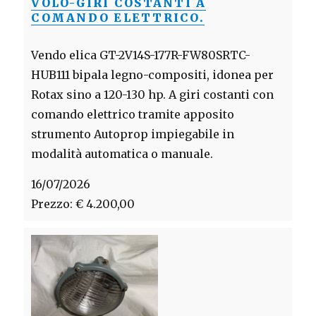
VOLO-GIRI COSTANTI A
COMANDO ELETTRICO.
Vendo elica GT-2V14S-177R-FW80SRTC-
HUB111 bipala legno-compositi, idonea per
Rotax sino a 120-130 hp. A giri costanti con
comando elettrico tramite apposito
strumento Autoprop impiegabile in
modalità automatica o manuale.
16/07/2026
Prezzo: € 4.200,00