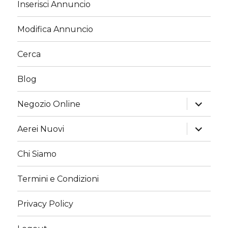
Inserisci Annuncio
Modifica Annuncio
Cerca
Blog
apri
Negozio Online
i
menu
child
apri
Aerei Nuovi
i
menu
child
Chi Siamo
Termini e Condizioni
Privacy Policy