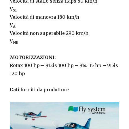
Velocità di stallo senza flaps 80 km/h
V
S1
Velocità di manovra 180 km/h
V
A
Velocità non superabile 290 km/h
V
NE
MOTORIZZAZIONI:
Rotax 100 hp – 912is 100 hp – 914 115 hp – 915is
120 hp
Dati forniti da produttore