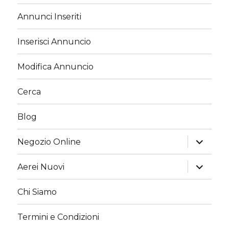
Annunci Inseriti
Inserisci Annuncio
Modifica Annuncio
Cerca
Blog
apri
Negozio Online
i
menu
child
apri
Aerei Nuovi
i
menu
child
Chi Siamo
Termini e Condizioni