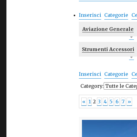
Inserisci
Categorie
C
Aviazione Generale
Strumenti Accessori
Inserisci
Categorie
C
Category:
«
1
2
3
4
5
6
7
»