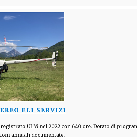
EREO ELI SERVIZI
V - registrato ULM nel 2022 con 640 ore. Dotato di prog
zioni annuali documentate.