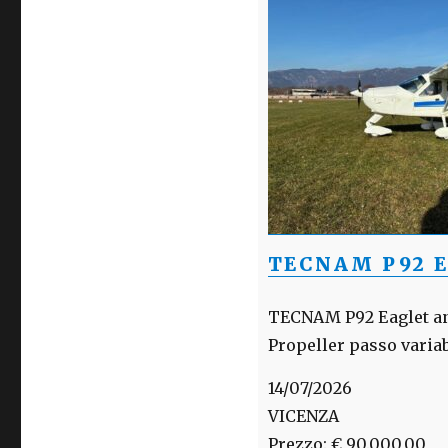
TECNAM P92 
TECNAM P92 Eaglet ann
Propeller passo varia
14/07/2026
VICENZA
Prezzo: € 90.000,00