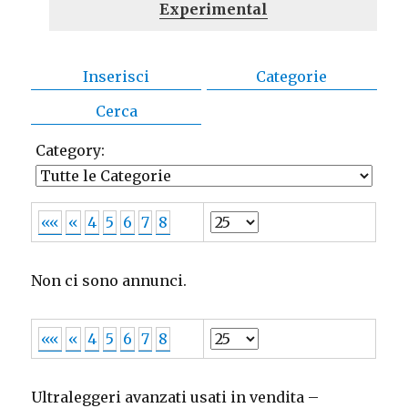
Experimental
Inserisci
Categorie
Cerca
Category:
««
«
4
5
6
7
8
Non ci sono annunci.
««
«
4
5
6
7
8
Ultraleggeri avanzati usati in vendita –