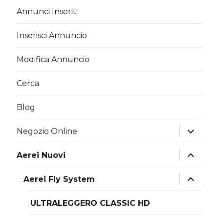
Annunci Inseriti
Inserisci Annuncio
Modifica Annuncio
Cerca
Blog
apri
Negozio Online
i
menu
child
apri
Aerei Nuovi
i
menu
child
apri
Aerei Fly System
i
menu
child
ULTRALEGGERO CLASSIC HD