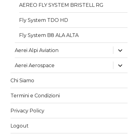
AEREO FLY SYSTEM BRISTELL RG
Fly System TDO HD
Fly System B8 ALA ALTA
apri
Aerei Alpi Aviation
i
menu
child
apri
Aerei Aerospace
i
menu
child
Chi Siamo
Termini e Condizioni
Privacy Policy
Logout