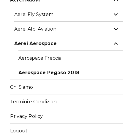
i
menu
child
apri
Aerei Fly System
i
menu
child
apri
Aerei Alpi Aviation
i
menu
child
apri
Aerei Aerospace
i
menu
child
Aerospace Freccia
Aerospace Pegaso 2018
Chi Siamo
Termini e Condizioni
Privacy Policy
Logout