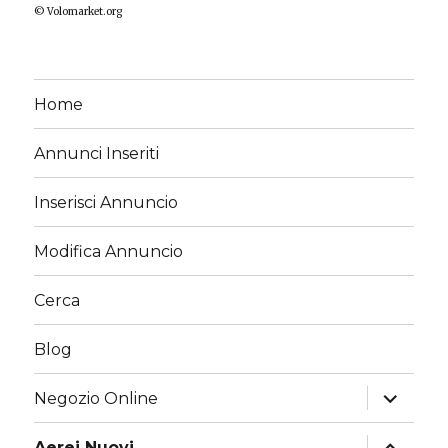
© Volomarket.org
Home
Annunci Inseriti
Inserisci Annuncio
Modifica Annuncio
Cerca
Blog
apri
Negozio Online
i
menu
child
apri
Aerei Nuovi